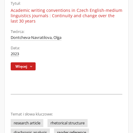
Tytuł:
Academic writing conventions in Czech English-medium
linguistics journals : Continuity and change over the
last 30 years
Twórca:
Dontcheva-Navratilova, Olga
Data:
2023
Więcej
Temat i słowa kluczowe:
research article
rhetorical structure
diachronic analysis
reader reference