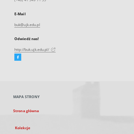
E-Mail
buk@ujk.edu.pl
Odwiedź nas!
http://buk.ujk.edu.pl/
Facebook
Link
zewnętrzny,
otworzy
się
w
nowej
MAPA STRONY
karcie
Strona główna
Kolekcje