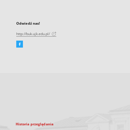
Odwiedź nas!
http://buk.ujk.edu.pl/
Facebook
Link
zewnętrzny,
otworzy
się
w
nowej
karcie
Historia przeglądania