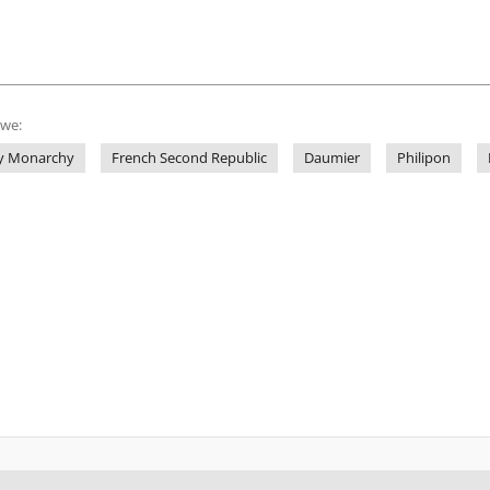
owe:
ly Monarchy
French Second Republic
Daumier
Philipon