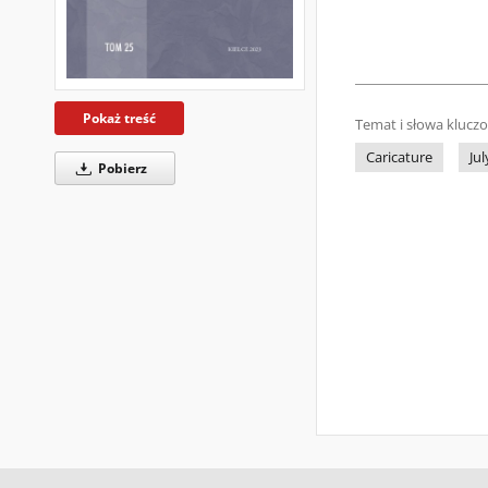
Pokaż treść
Temat i słowa klucz
Caricature
Ju
Pobierz