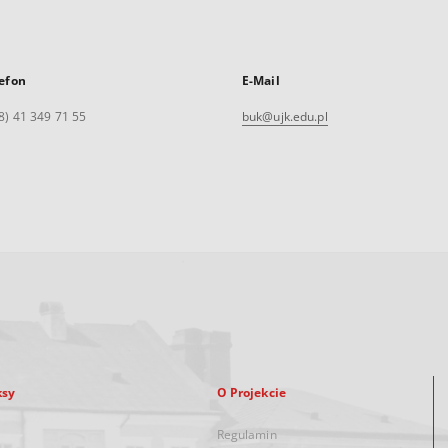
efon
E-Mail
8) 41 349 71 55
buk@ujk.edu.pl
ksy
O Projekcie
Regulamin