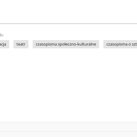
s:
acja
teatr
czasopisma społeczno-kulturalne
czasopisma o sz