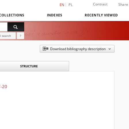
Contrast
Share
EN
PL
COLLECTIONS
INDEXES
RECENTLY VIEWED
 search
?
Download bibliography description
STRUCTURE
7-20