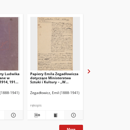
yty Ludwika
Papiery Emila Zegadłowicza
Papiery Emila Zegadło
ane w
dotyczące Ministerstwa
dotyczące Ministerstw
1914, 1915,
Sztuki i Kultury – „W
Sztuki i Kultury – pism
Ministerstwie Kultury i
które wyszły z MSiK
Sztuki”, artykuł
 (1888-1941)
Zegadłowicz, Emil (1888-1941)
Zegadłowicz, Emil (1888
rękopis
rękopis
More