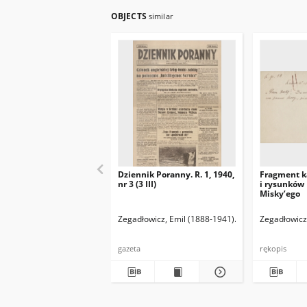
OBJECTS
similar
Dziennik Poranny. R. 1, 1940,
Fragment k
nr 3 (3 III)
i rysunków
Misky’ego
Zegadłowicz, Emil (1888-1941)
Reischer Leopold 
Zegadłowicz
gazeta
rękopis