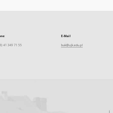
one
E-Mail
8) 41 349 71 55
buk@ujk.edu.pl