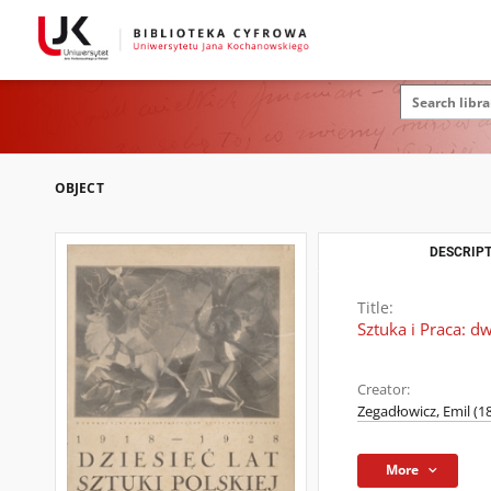
OBJECT
DESCRIPT
Title:
Sztuka i Praca: d
Creator:
Zegadłowicz, Emil (1
More