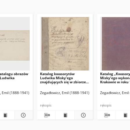
atalogu obrazów
Katalog kwasorytów
Katalog „Kwasor
 Ludwika
Ludwika Misky’ego
Misky’ego wykon
znajdujących się w zbiorze
Krakowie w roku 
gorzeńskim Emila
1916”.
Zegadłowicza
(red. naczelny)
, Emil (1888-1941)
Hamann Bruno. Red. odpowiedzialny
Zegadłowicz, Emil (1888-1941)
Zegadłowicz, Emil
rękopis
rękopis