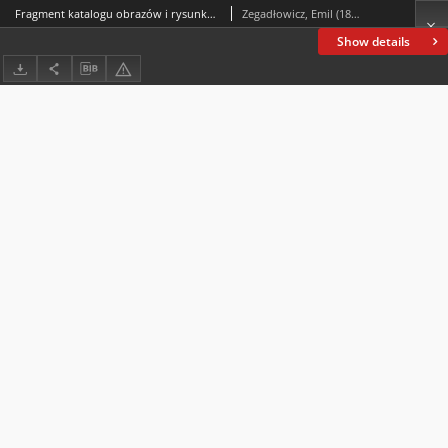
Fragment katalogu obrazów i rysunków Ludwika Misky’ego
Zegadłowicz, Emil (1888-1941)
Show details