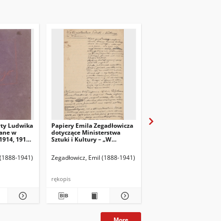
yty Ludwika
Papiery Emila Zegadłowicza
Papiery Emila Zegadło
ane w
dotyczące Ministerstwa
dotyczące Ministerstw
1914, 1915,
Sztuki i Kultury – „W
Sztuki i Kultury – pism
Ministerstwie Kultury i
które wyszły z MSiK
Sztuki”, artykuł
 (1888-1941)
Zegadłowicz, Emil (1888-1941)
Zegadłowicz, Emil (1888
rękopis
rękopis
More