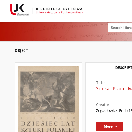
OBJECT
DESCRIPT
Title:
Sztuka i Praca: d
Creator:
Zegadłowicz, Emil (1
More