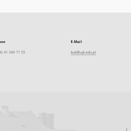
one
E-Mail
8) 41 349 71 55
buk@ujk.edu.pl