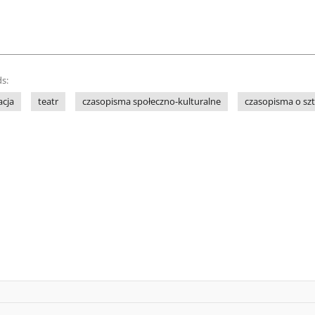
s:
acja
teatr
czasopisma społeczno-kulturalne
czasopisma o sz