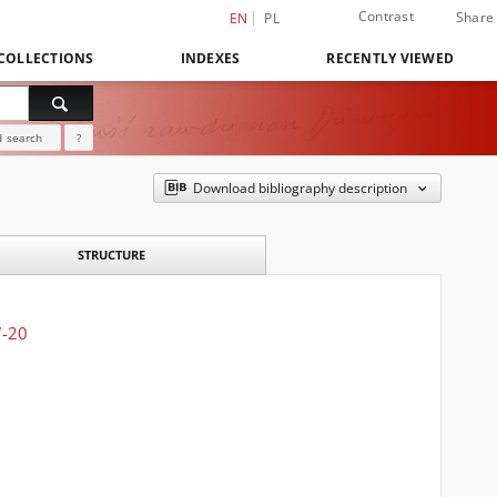
Contrast
Share
EN
PL
COLLECTIONS
INDEXES
RECENTLY VIEWED
 search
?
Download bibliography description
STRUCTURE
7-20