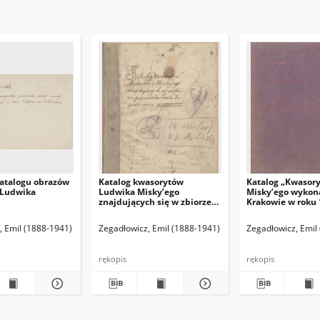
atalogu obrazów
Katalog kwasorytów
Katalog „Kwasor
 Ludwika
Ludwika Misky’ego
Misky’ego wykon
znajdujących się w zbiorze
Krakowie w roku 
gorzeńskim Emila
1916”.
Zegadłowicza
(red. naczelny)
, Emil (1888-1941)
Hamann Bruno. Red. odpowiedzialny
Zegadłowicz, Emil (1888-1941)
Zegadłowicz, Emil
rękopis
rękopis