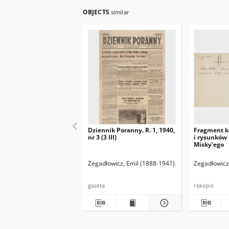
OBJECTS
similar
Dziennik Poranny. R. 1, 1940,
Fragment k
nr 3 (3 III)
i rysunków
Misky’ego
Zegadłowicz, Emil (1888-1941)
Reischer Leopold 
Zegadłowicz
gazeta
rękopis