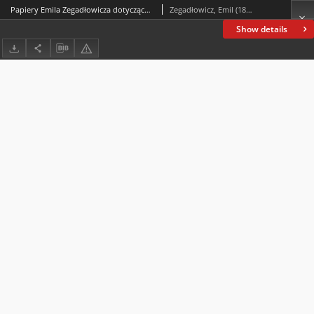
Papiery Emila Zegadłowicza dotyczące Ministerstwa Sztuki i Kultury – „W Ministerstwie Kultury i Sztuki”, artykuł
Zegadłowicz, Emil (1888-1941)
Show details