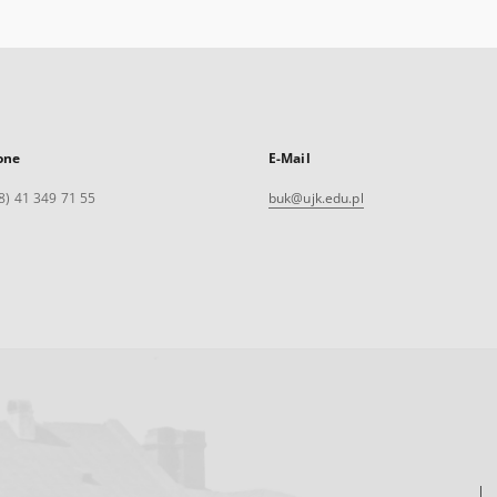
one
E-Mail
8) 41 349 71 55
buk@ujk.edu.pl