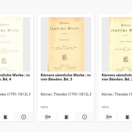
tliche Werke : in
Körners sämtliche Werke : in
Körners sämtlich
. Bd. 4
vier Bänden. Bd. 3
vier Bänden. Bd. 
1851-1920). Przedm.
odor (1791-1813)
Fischer, Hermann (1851-1920). Przedm.
Körner, Theodor (1791-1813)
Fischer, Hermann (1851-
Körner, Theodor (
tekst
tekst