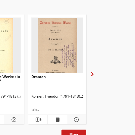
e Werke : in
Dramen
Rätsel
2
1920). Przedm.
1791-1813)
Fischer, Hermann (1851-1920). Przedm.
Körner, Theodor (1791-1813)
Stern, Adolf (1835-1907). Red.
Körner, Theodor (1791-
tekst
tekst
More