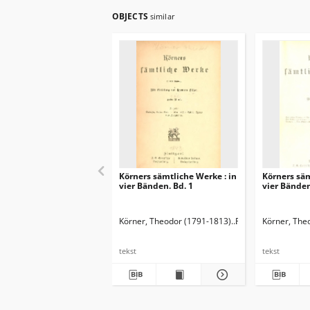
OBJECTS
similar
Körners sämtliche Werke : in
Körners säm
vier Bänden. Bd. 1
vier Bänden
Körner, Theodor (1791-1813)
Fischer, Hermann (
Körner, The
tekst
tekst