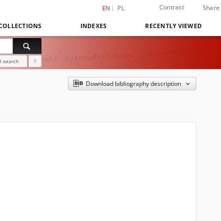
Contrast
Share
EN
PL
COLLECTIONS
INDEXES
RECENTLY VIEWED
 search
?
Download bibliography description