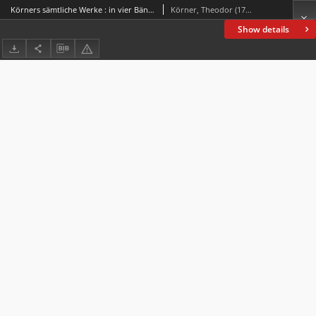
Körners sämtliche Werke : in vier Bänden. Bd. 1
Körner, Theodor (1791-1813)
Show details