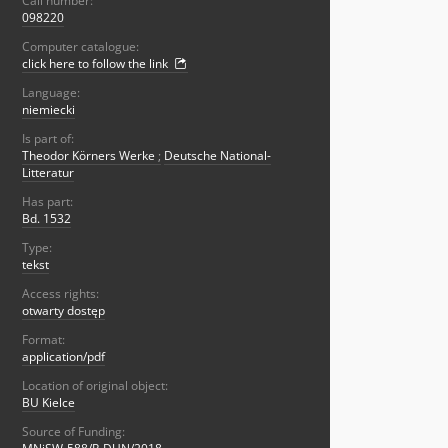
Call number:
098220
Computer catalogue:
click here to follow the link
Language:
niemiecki
Is part of:
Theodor Körners Werke
;
Deutsche National-
Litteratur
Has part:
Bd. 1532
Type:
tekst
Access rights:
otwarty dostęp
Format:
application/pdf
Location of original object:
BU Kielce
Source of Funding: