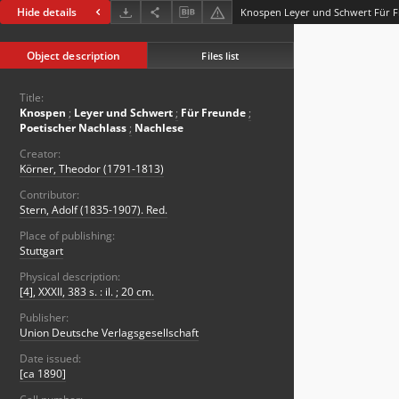
Hide details
Object description
Files list
Title:
Knospen
;
Leyer und Schwert
;
Für Freunde
;
Poetischer Nachlass
;
Nachlese
Creator:
Körner, Theodor (1791-1813)
Contributor:
Stern, Adolf (1835-1907). Red.
Place of publishing:
Stuttgart
Physical description:
[4], XXXII, 383 s. : il. ; 20 cm.
Publisher:
Union Deutsche Verlagsgesellschaft
Date issued:
[ca 1890]