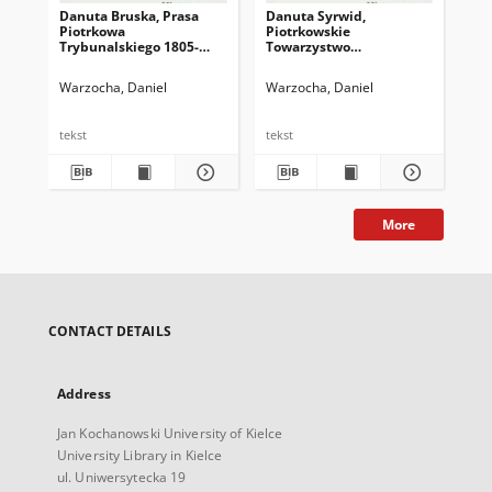
Danuta Bruska, Prasa
Danuta Syrwid,
Piotrkowa
Piotrkowskie
Trybunalskiego 1805-
Towarzystwo
1939. Monografia,
Dobroczynności dla
Wydawnictwo Naukowe
Chrześci¬jan w latach
Warzocha, Daniel
Warzocha, Daniel
PWN, Warszawa 2021, ss.
1885-1914, Miejska
460
Biblioteka Publiczna im.
Adama Próchnika,
tekst
tekst
Piotrków Trybunalski
2019, ss. 144
More
CONTACT DETAILS
Address
Jan Kochanowski University of Kielce
University Library in Kielce
ul. Uniwersytecka 19