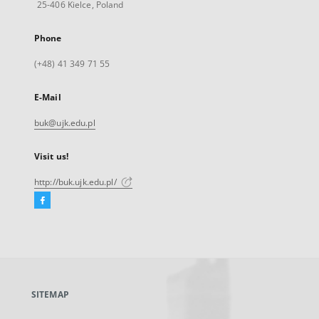
25-406 Kielce, Poland
Phone
(+48) 41 349 71 55
E-Mail
buk@ujk.edu.pl
Visit us!
http://buk.ujk.edu.pl/
Facebook
External
link,
will
open
in
a
SITEMAP
new
tab