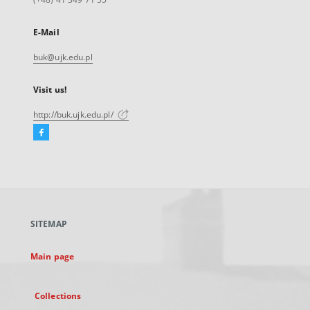
E-Mail
buk@ujk.edu.pl
Visit us!
http://buk.ujk.edu.pl/
Facebook
External
link,
will
open
in
a
SITEMAP
new
tab
Main page
Collections