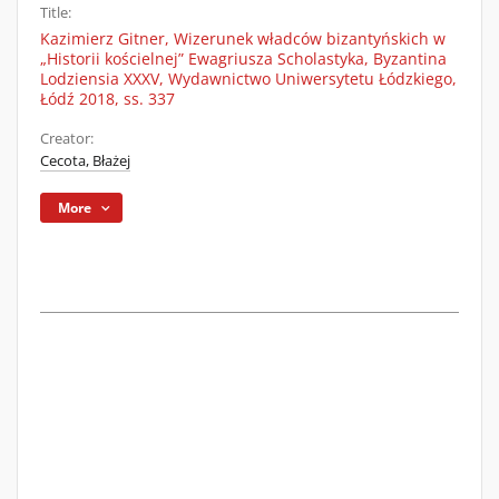
Title:
Kazimierz Gitner, Wizerunek władców bizantyńskich w
„Historii kościelnej” Ewagriusza Scholastyka, Byzantina
Lodziensia XXXV, Wydawnictwo Uniwersytetu Łódzkiego,
Łódź 2018, ss. 337
Creator:
Cecota, Błażej
More