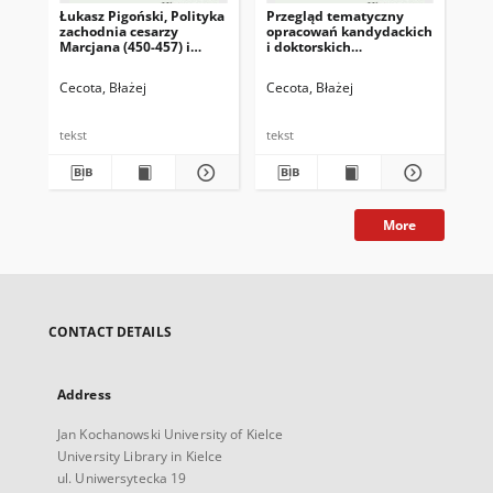
Łukasz Pigoński, Polityka
Przegląd tematyczny
Sz
zachodnia cesarzy
opracowań kandydackich
bo
Marcjana (450-457) i
i doktorskich
Fr
Leona I (457-474),
bizantynologii rosyjskiej.
ce
Byzantina Lodziensia
Część II (rok MMXVII)
w X
Cecota, Błażej
Cecota, Błażej
Cec
XXIX, Wydawnictwo
Lod
Uniwersytetu Łódzkiego,
Wy
Łódź 2019, ss. 216
Un
tekst
tekst
tek
Łód
More
CONTACT DETAILS
Address
Jan Kochanowski University of Kielce
University Library in Kielce
ul. Uniwersytecka 19