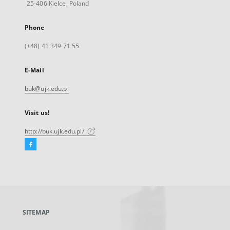
25-406 Kielce, Poland
Phone
(+48) 41 349 71 55
E-Mail
buk@ujk.edu.pl
Visit us!
http://buk.ujk.edu.pl/
Facebook
External
link,
will
open
in
a
SITEMAP
new
tab