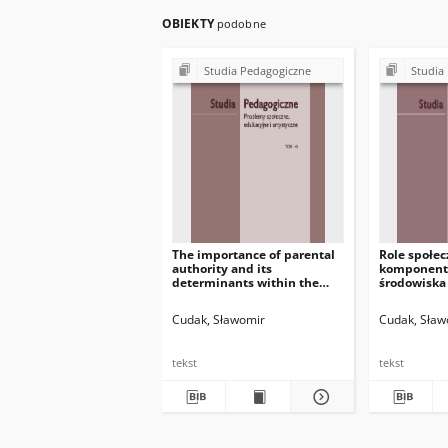
OBIEKTY
podobne
Studia Pedagogiczne
Studia
The importance of parental
Role społec
authority and its
komponent
determinants within the
środowiska 
family
ponadlokal
Cudak, Sławomir
Cudak, Sław
tekst
tekst