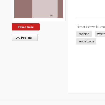
Temat i słowa klucz
Pokaż treść
rodzina
warto
Pobierz
socjalizacja