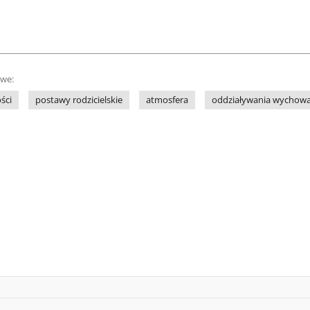
owe:
ści
postawy rodzicielskie
atmosfera
oddziaływania wychow