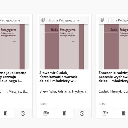
 Pedagogiczne
Studia Pedagogiczne
Studia Pedag
zne jako istotne
Sławomir Cudak,
Znaczenie rodzin
y rozwoju
Kształtowanie wartości
procesie wycho
lokalnego i
dzieci i młodzieży w
dzieci i młodzież
nego
uwarunkowaniach
społeczno-emocjonalnych
omir
Matyjas, Bożena. Red.
Brewińska, Adriana
Frydrych, Klaudia
Cudak, Henryk
Matyjas, Bożena.
Cu
współczesnej rodziny
tekst
tekst