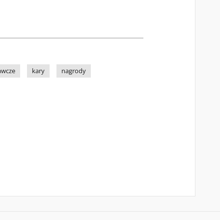
awcze
kary
nagrody