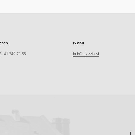
efon
E-Mail
8) 41 349 71 55
buk@ujk.edu.pl