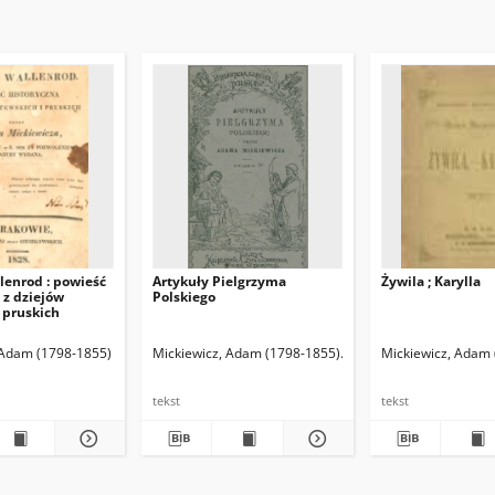
lenrod : powieść
Artykuły Pielgrzyma
Żywila ; Karylla
 z dziejów
Polskiego
i pruskich
 Adam (1798-1855)
Mickiewicz, Adam (1798-1855)
Mickiewicz, Władysław J
Mickiewicz, Adam
tekst
tekst