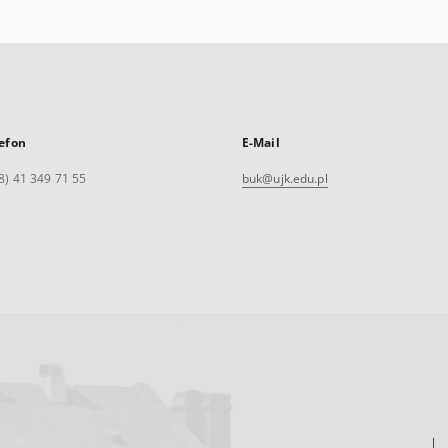
efon
E-Mail
8) 41 349 71 55
buk@ujk.edu.pl