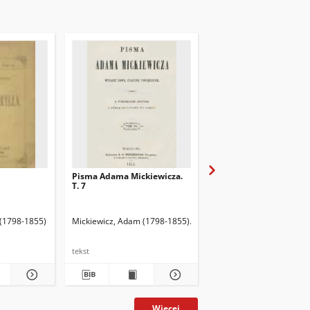
Pisma Adama Mickiewicza.
Pisma Adama Mickiewi
T. 7
T. 6
ózef (1838-1926). Przedm.
 (1798-1855)
Mickiewicz, Adam (1798-1855)
Merzbach, Ludwik (1820-1890)
Mickiewicz, Adam (1798
tekst
tekst
Więcej