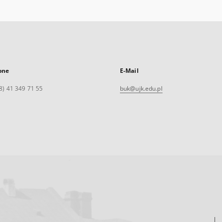
one
E-Mail
8) 41 349 71 55
buk@ujk.edu.pl