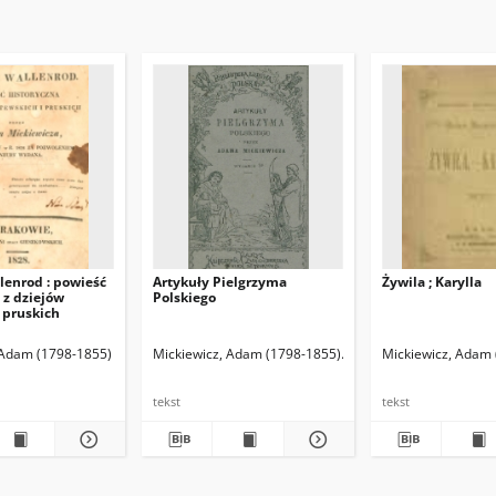
lenrod : powieść
Artykuły Pielgrzyma
Żywila ; Karylla
 z dziejów
Polskiego
i pruskich
 Adam (1798-1855)
Mickiewicz, Adam (1798-1855)
Mickiewicz, Władysław J
Mickiewicz, Adam
tekst
tekst