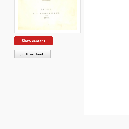
Show content
Download