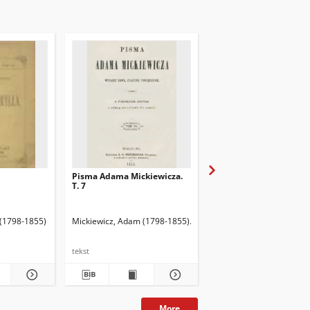
Pisma Adama Mickiewicza.
Pisma Adama Mickiewi
T. 7
T. 6
ózef (1838-1926). Przedm.
 (1798-1855)
Mickiewicz, Adam (1798-1855)
Merzbach, Ludwik (1820-1890)
Mickiewicz, Adam (1798
tekst
tekst
More