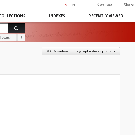
Contrast
Share
EN
PL
COLLECTIONS
INDEXES
RECENTLY VIEWED
 search
?
Download bibliography description