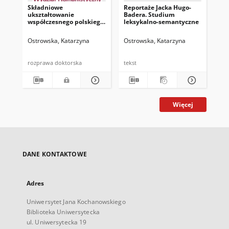
Składniowe
Reportaże Jacka Hugo-
Sł
ukształtowanie
Badera. Studium
pol
współczesnego polskiego
leksykalno-semantyczne
ksi
reportażu
tom
te
Ostrowska, Katarzyna
Ostrowska, Katarzyna
Ost
rozprawa doktorska
tekst
tek
Więcej
DANE KONTAKTOWE
Adres
Uniwersytet Jana Kochanowskiego
Biblioteka Uniwersytecka
ul. Uniwersytecka 19