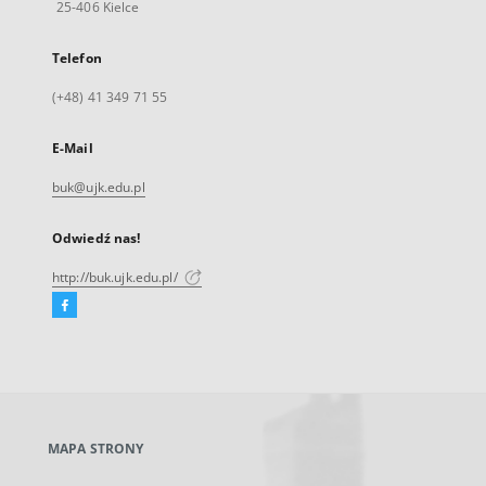
25-406 Kielce
Telefon
(+48) 41 349 71 55
E-Mail
buk@ujk.edu.pl
Odwiedź nas!
http://buk.ujk.edu.pl/
Facebook
Link
zewnętrzny,
otworzy
się
w
nowej
MAPA STRONY
karcie