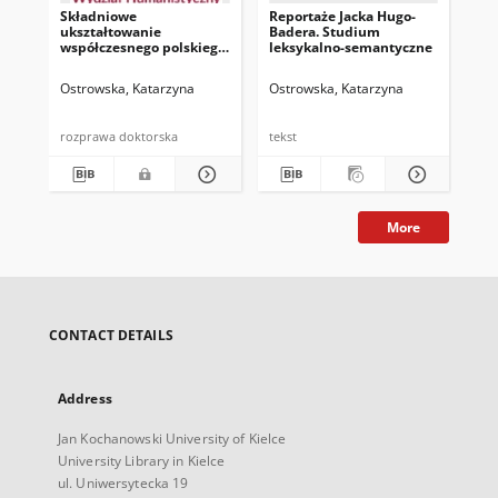
Składniowe
Reportaże Jacka Hugo-
Sł
ukształtowanie
Badera. Studium
pol
współczesnego polskiego
leksykalno-semantyczne
ksi
reportażu
tom
te
Ostrowska, Katarzyna
Ostrowska, Katarzyna
Ost
rozprawa doktorska
tekst
tek
More
CONTACT DETAILS
Address
Jan Kochanowski University of Kielce
University Library in Kielce
ul. Uniwersytecka 19