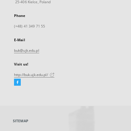
25-406 Kielce, Poland
Phone
(+48) 41 349 71 55
E-Mail
buk@ujk.edu.pl
Visit us!
http://buk.ujk.edu.pl/
Facebook
External
link,
will
open
in
a
SITEMAP
new
tab