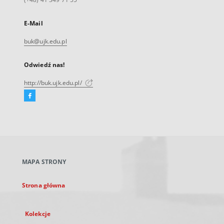
E-Mail
buk@ujk.edu.pl
Odwiedź nas!
http://buk.ujk.edu.pl/
Facebook
Link
zewnętrzny,
otworzy
się
w
nowej
MAPA STRONY
karcie
Strona główna
Kolekcje