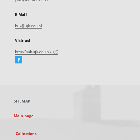
E-Mail
buk@ujk.edu.pl
Visit us!
http://buk.ujk.edu.pl/
Facebook
External
link,
will
open
in
a
SITEMAP
new
tab
Main page
Collections