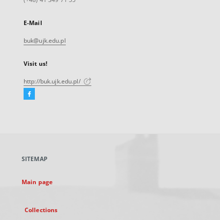
E-Mail
buk@ujk.edu.pl
Visit us!
http://buk.ujk.edu.pl/
Facebook
External
link,
will
open
in
a
SITEMAP
new
tab
Main page
Collections