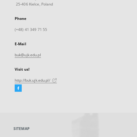
25-406 Kielce, Poland
Phone
(+48) 41 349 71 55
E-Mail
buk@ujk.edu.pl
Visit us!
http://buk.ujk.edu.pl/
Facebook
External
link,
will
open
in
a
SITEMAP
new
tab