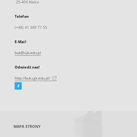
25-406 Kielce
Telefon
(+48) 41 349 71 55
E-Mail
buk@ujk.edu.pl
Odwiedź nas!
http://buk.ujk.edu.pl/
Facebook
Link
zewnętrzny,
otworzy
się
w
nowej
MAPA STRONY
karcie