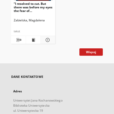
“I resolved to cut. But
there was before my eyes
the fear of
haemorrhage.”
Subjective, emotional
Zabielska, Magdalena
and author-centred
discourse of the late
nineteenth-century case
tekst
reports in the British
Medical Journal
Więcej
DANE KONTAKTOWE
Adres
Uniwersytet Jana Kochanowskiego
Biblioteka Uniwersytecka
ul. Uniwersytecka 19