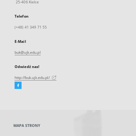
25-406 Kielce
Telefon
(+48) 41 349 71 55
E-Mail
buk@ujk.edu.pl
Odwiedź nas!
http://buk.ujk.edu.pl/
Facebook
Link
zewnętrzny,
otworzy
się
w
nowej
MAPA STRONY
karcie