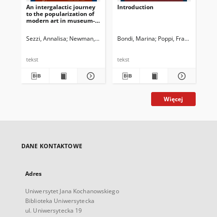
An intergalactic journey
Introduction
Ac
to the popularization of
con
modern art in museum-
me
based websites for
jou
children
Co
Sezzi, Annalisa
Newman, John G. Ed.
Bondi, Marina
Dossena, Marina. Ed.
Poppi, Franca
Shvanyukov
Bon
ove
202
tekst
tekst
tek
Więcej
DANE KONTAKTOWE
Adres
Uniwersytet Jana Kochanowskiego
Biblioteka Uniwersytecka
ul. Uniwersytecka 19