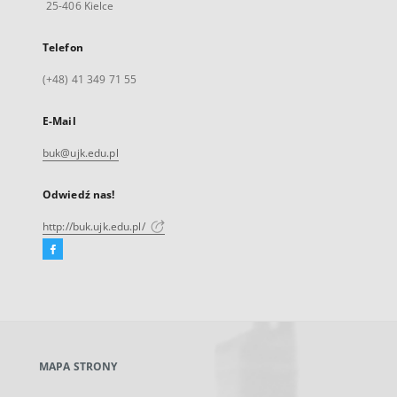
25-406 Kielce
Telefon
(+48) 41 349 71 55
E-Mail
buk@ujk.edu.pl
Odwiedź nas!
http://buk.ujk.edu.pl/
Facebook
Link
zewnętrzny,
otworzy
się
w
nowej
MAPA STRONY
karcie