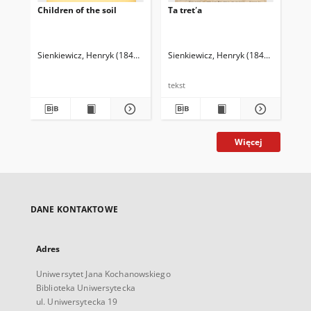
Children of the soil
Ta tretʹa
Pa
Vol
his
Sienkiewicz, Henryk (1846-1916)
Curtin, Jeremiah (1835-1906). Tł.
Sienkiewicz, Henryk (1846-1916)
Sie
tekst
Więcej
DANE KONTAKTOWE
Adres
Uniwersytet Jana Kochanowskiego
Biblioteka Uniwersytecka
ul. Uniwersytecka 19