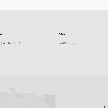
efon
E-Mail
8) 41 349 71 55
buk@ujk.edu.pl