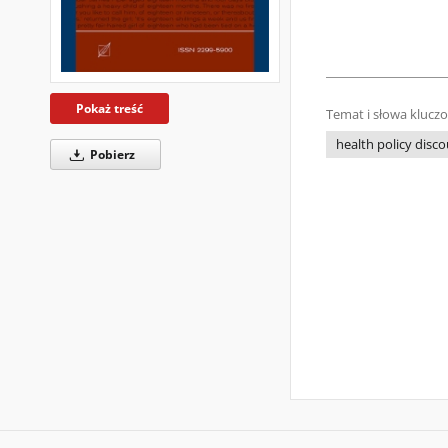
Pokaż treść
Temat i słowa klucz
health policy disc
Pobierz