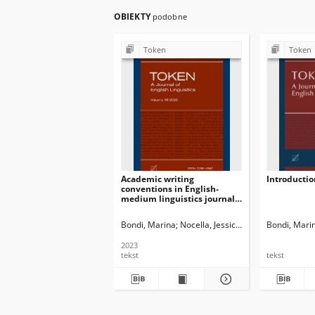
OBIEKTY
podobne
Token
Token
Academic writing
Introductio
conventions in English-
medium linguistics journals
in Italy : Continuity and
change over the last 30 years
Bondi, Marina
Nocella, Jessica Jane
Newman, John
Bondi, Mari
2023
tekst
tekst