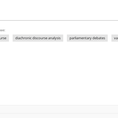
owe:
ourse
diachronic discourse analysis
parliamentary debates
va