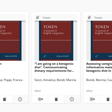
Token
Token
n
“I am going on a ketogenic
Assessing caregi
diet”. Communicating
informative mate
dietary requirements for
ketogenic diet in 
pediatric patients
textual ethnogra
approach
 G. Ed.
na
Poppi, Franca
Dossena, Marina. Ed.
Sezzi, Annalisa
Schmied, Josef. Guest ed.
Bondi, Marina
Bondi, Marina. Guest e
Bondi, Marina
Cav
tekst
tekst