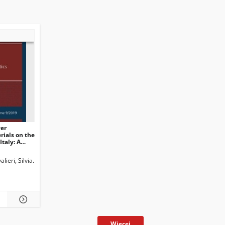
ver
rials on the
Italy: A
phic
d.
alieri, Silvia
Dontcheva-Navratilova, Olga. Guest ed.
Marchiò, Maddalena
Biagini, Giuseppe
Perez-Llantada, Carmen. Guest ed.
Więcej