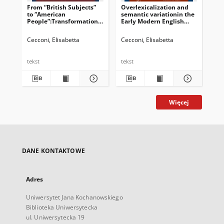
From “British Subjects”
Overlexicalization and
Int
to “American
semantic variationin the
People”:Transformation
Early Modern English
of national identitiesin a
naming of Native
corpus of American
Americans
Cecconi, Elisabetta
Cecconi, Elisabetta
Cec
newspapers (1764-1783)
tekst
tekst
tek
Więcej
DANE KONTAKTOWE
Adres
Uniwersytet Jana Kochanowskiego
Biblioteka Uniwersytecka
ul. Uniwersytecka 19