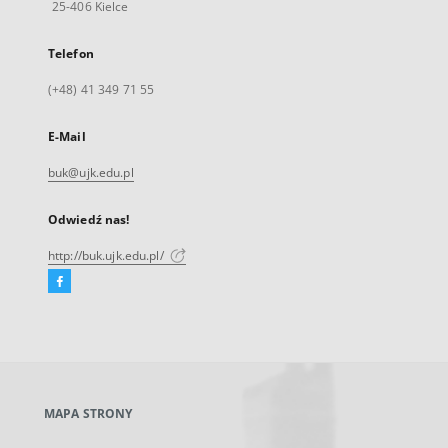
25-406 Kielce
Telefon
(+48) 41 349 71 55
E-Mail
buk@ujk.edu.pl
Odwiedź nas!
http://buk.ujk.edu.pl/
Facebook
Link
zewnętrzny,
otworzy
się
w
nowej
MAPA STRONY
karcie