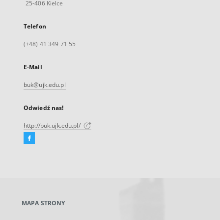
25-406 Kielce
Telefon
(+48) 41 349 71 55
E-Mail
buk@ujk.edu.pl
Odwiedź nas!
http://buk.ujk.edu.pl/
Facebook
Link
zewnętrzny,
otworzy
się
w
nowej
MAPA STRONY
karcie