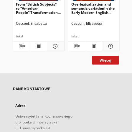
From “British Subjects”
Overlexicalization and
Int
to “American
semantic variationin the
People”:Transformation
Early Modern English
of national identitiesin a
naming of Native
corpus of American
Americans
Cecconi, Elisabetta
Cecconi, Elisabetta
Cec
newspapers (1764-1783)
tekst
tekst
tek
Więcej
DANE KONTAKTOWE
Adres
Uniwersytet Jana Kochanowskiego
Biblioteka Uniwersytecka
ul. Uniwersytecka 19