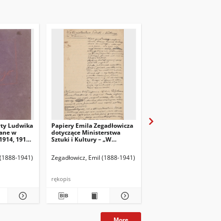
yty Ludwika
Papiery Emila Zegadłowicza
Papiery Emila Zegadło
ane w
dotyczące Ministerstwa
dotyczące Ministerstw
1914, 1915,
Sztuki i Kultury – „W
Sztuki i Kultury – pism
Ministerstwie Kultury i
które wyszły z MSiK
Sztuki”, artykuł
 (1888-1941)
Zegadłowicz, Emil (1888-1941)
Zegadłowicz, Emil (1888
rękopis
rękopis
More