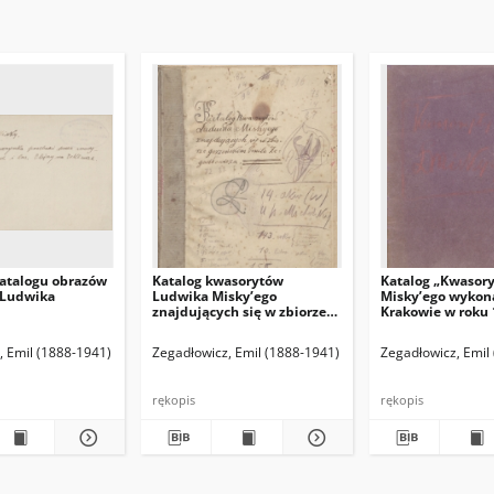
atalogu obrazów
Katalog kwasorytów
Katalog „Kwasor
 Ludwika
Ludwika Misky’ego
Misky’ego wykon
znajdujących się w zbiorze
Krakowie w roku 
gorzeńskim Emila
1916”.
Zegadłowicza
(red. naczelny)
, Emil (1888-1941)
Hamann Bruno. Red. odpowiedzialny
Zegadłowicz, Emil (1888-1941)
Zegadłowicz, Emil
rękopis
rękopis