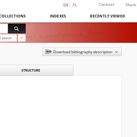
Contrast
Share
EN
PL
COLLECTIONS
INDEXES
RECENTLY VIEWED
 search
?
Download bibliography description
STRUCTURE