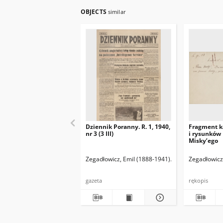
OBJECTS
similar
Dziennik Poranny. R. 1, 1940,
Fragment k
nr 3 (3 III)
i rysunków
Misky’ego
Zegadłowicz, Emil (1888-1941)
Reischer Leopold 
Zegadłowicz
gazeta
rękopis