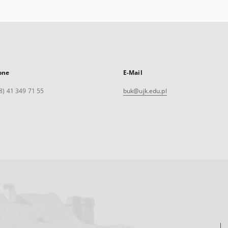
one
E-Mail
8) 41 349 71 55
buk@ujk.edu.pl