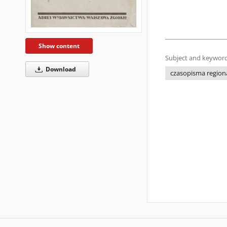
Show content
Subject and keyword
Download
czasopisma regiona