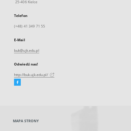
25-406 Kielce
Telefon
(+48) 41 349 71 55
E-Mail
buk@ujk.edu.pl
Odwiedź nas!
http://buk.ujk.edu.pl/
Facebook
Link
zewnętrzny,
otworzy
się
w
nowej
MAPA STRONY
karcie