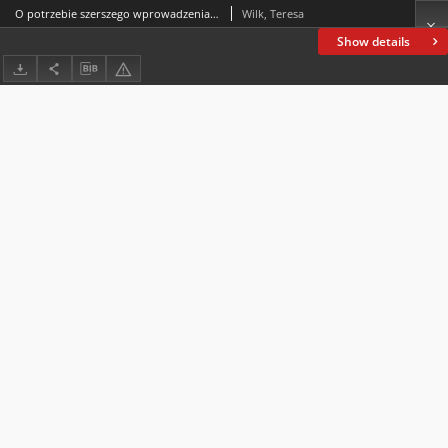
O potrzebie szerszego wprowadzenia sztuki w szkolny proces edukacyjno-wychowawczy młodego pokolenia
Wilk, Teresa
Show details