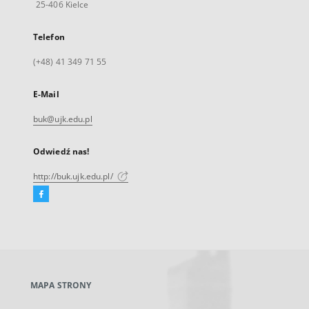
25-406 Kielce
Telefon
(+48) 41 349 71 55
E-Mail
buk@ujk.edu.pl
Odwiedź nas!
http://buk.ujk.edu.pl/
Facebook
Link
zewnętrzny,
otworzy
się
w
nowej
MAPA STRONY
karcie