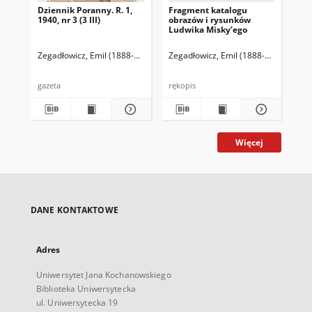
Dziennik Poranny. R. 1,
Fragment katalogu
Ka
1940, nr 3 (3 III)
obrazów i rysunków
Lu
Ludwika Misky’ego
zna
zbi
Ze
Zegadłowicz, Emil (1888-1941)
Reischer Leopold (red. naczelny)
Zegadłowicz, Emil (1888-1941)
Haman
Zeg
gazeta
rękopis
ręk
Więcej
DANE KONTAKTOWE
Adres
Uniwersytet Jana Kochanowskiego
Biblioteka Uniwersytecka
ul. Uniwersytecka 19