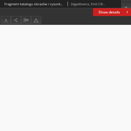
Fragment katalogu obrazów i rysunków Ludwika Misky’ego
Zegadłowicz, Emil (1888-1941)
Show details