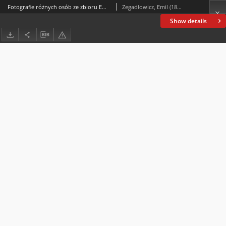
Fotografie różnych osób ze zbioru Emila Zegadłowicza
Zegadłowicz, Emil (1888-1941)
Show details