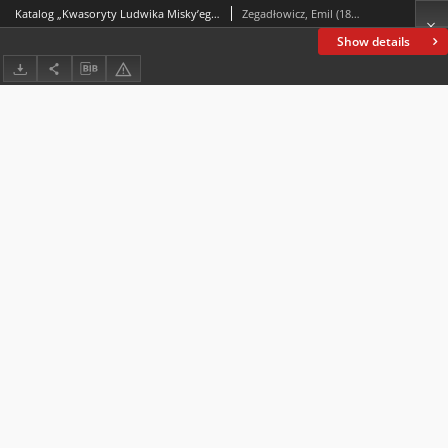
Katalog „Kwasoryty Ludwika Misky’ego wykonane w Krakowie w roku 1914, 1915, 1916”.
Zegadłowicz, Emil (1888-1941)
Show details