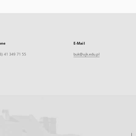
one
E-Mail
8) 41 349 71 55
buk@ujk.edu.pl