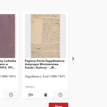
yty Ludwika
Papiery Emila Zegadłowicza
Papiery Emila Zegadło
ane w
dotyczące Ministerstwa
dotyczące Ministerstw
1914, 1915,
Sztuki i Kultury – „W
Sztuki i Kultury – pism
Ministerstwie Kultury i
które wyszły z MSiK
Sztuki”, artykuł
 (1888-1941)
Zegadłowicz, Emil (1888-1941)
Zegadłowicz, Emil (1888
rękopis
rękopis
More