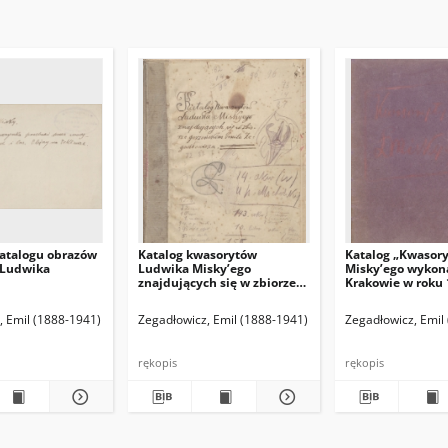
atalogu obrazów
Katalog kwasorytów
Katalog „Kwasor
 Ludwika
Ludwika Misky’ego
Misky’ego wykon
znajdujących się w zbiorze
Krakowie w roku 
gorzeńskim Emila
1916”.
Zegadłowicza
(red. naczelny)
, Emil (1888-1941)
Hamann Bruno. Red. odpowiedzialny
Zegadłowicz, Emil (1888-1941)
Zegadłowicz, Emil
rękopis
rękopis