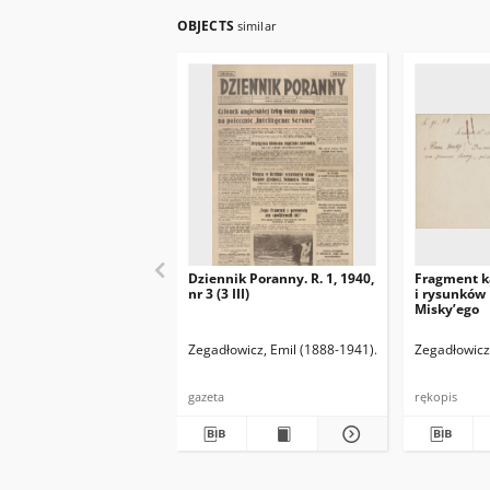
OBJECTS
similar
Dziennik Poranny. R. 1, 1940,
Fragment k
nr 3 (3 III)
i rysunków
Misky’ego
Zegadłowicz, Emil (1888-1941)
Reischer Leopold 
Zegadłowicz
gazeta
rękopis