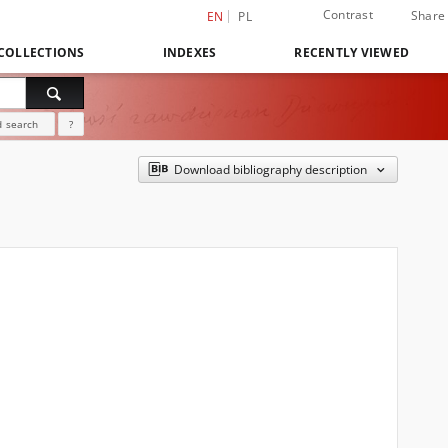
Contrast
Share
EN
PL
COLLECTIONS
INDEXES
RECENTLY VIEWED
 search
?
Download bibliography description