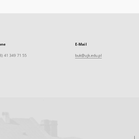
one
E-Mail
8) 41 349 71 55
buk@ujk.edu.pl