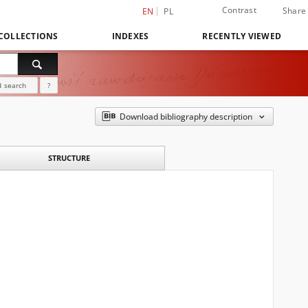
Contrast
Share
EN
PL
COLLECTIONS
INDEXES
RECENTLY VIEWED
 search
?
Download bibliography description
STRUCTURE