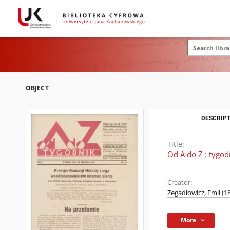
OBJECT
DESCRIPT
Title:
Od A do Z : tygodn
Creator:
Zegadłowicz, Emil (1
More