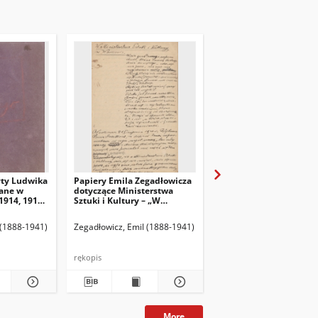
yty Ludwika
Papiery Emila Zegadłowicza
Papiery Emila Zegadło
ane w
dotyczące Ministerstwa
dotyczące Ministerstw
1914, 1915,
Sztuki i Kultury – „W
Sztuki i Kultury – pism
Ministerstwie Kultury i
które wyszły z MSiK
Sztuki”, artykuł
 (1888-1941)
Zegadłowicz, Emil (1888-1941)
Zegadłowicz, Emil (1888
rękopis
rękopis
More