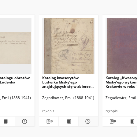
atalogu obrazów
Katalog kwasorytów
Katalog „Kwasor
 Ludwika
Ludwika Misky’ego
Misky’ego wykon
znajdujących się w zbiorze
Krakowie w roku 
gorzeńskim Emila
1916”.
Zegadłowicza
(red. naczelny)
, Emil (1888-1941)
Hamann Bruno. Red. odpowiedzialny
Zegadłowicz, Emil (1888-1941)
Zegadłowicz, Emil
rękopis
rękopis