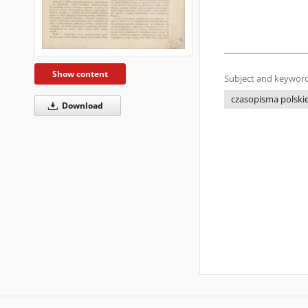
Show content
Subject and keyword
czasopisma polski
Download