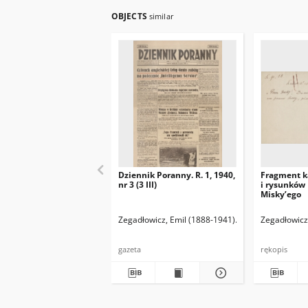
OBJECTS
similar
Dziennik Poranny. R. 1, 1940,
Fragment k
nr 3 (3 III)
i rysunków
Misky’ego
Zegadłowicz, Emil (1888-1941)
Reischer Leopold 
Zegadłowicz
gazeta
rękopis