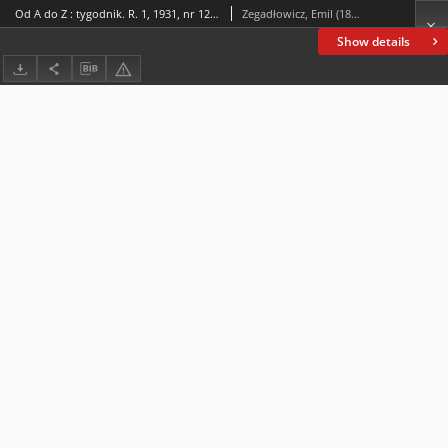
Od A do Z : tygodnik. R. 1, 1931, nr 12 (12 VII)
Zegadłowicz, Emil (1888-1941)
Show details