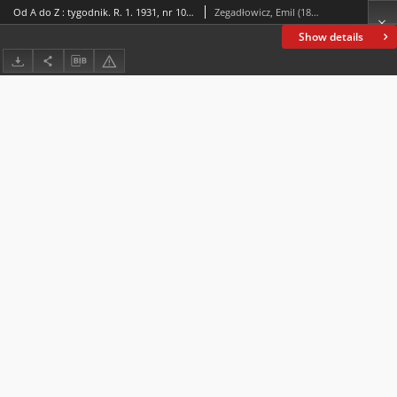
Od A do Z : tygodnik. R. 1. 1931, nr 10 (28 VI)
Zegadłowicz, Emil (1888-1941)
Show details