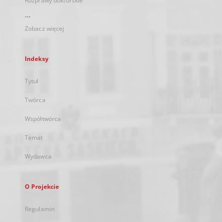
Rozprawy doktorskie
...
Zobacz więcej
Indeksy
Tytuł
Twórca
Współtwórca
Temat
Wydawca
O Projekcie
Regulamin