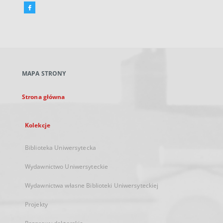
Facebook
Link
zewnętrzny,
otworzy
się
w
nowej
MAPA STRONY
karcie
Strona główna
Kolekcje
Biblioteka Uniwersytecka
Wydawnictwo Uniwersyteckie
Wydawnictwa własne Biblioteki Uniwersyteckiej
Projekty