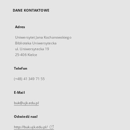
DANE KONTAKTOWE
Adres
Uniwersytet Jana Kochanowskiego
Biblioteka Uniwersytecka
ul. Uniwersytecka 19
25-406 Kielce
Telefon
(+48) 41 349 71 55
E-Mail
buk@ujk.edu.pl
Odwiedź nas!
http://buk.ujk.edu.pl/