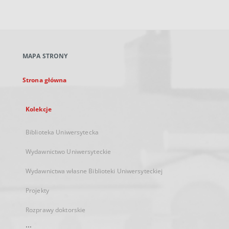
zewnętrzny,
otworzy
się
w
nowej
MAPA STRONY
karcie
Strona główna
Kolekcje
Biblioteka Uniwersytecka
Wydawnictwo Uniwersyteckie
Wydawnictwa własne Biblioteki Uniwersyteckiej
Projekty
Rozprawy doktorskie
...