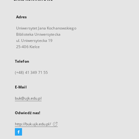
Adres
Uniwersytet Jana Kochanowskiego
Biblioteka Uniwersytecka
ul. Uniwersytecka 19
25-406 Kielce
Telefon
(+48) 41 349 71 55
E-Mail
buk@ujk.edu.pl
Odwiedź nas!
http://buk.ujk.edu.pl/
Facebook
Link