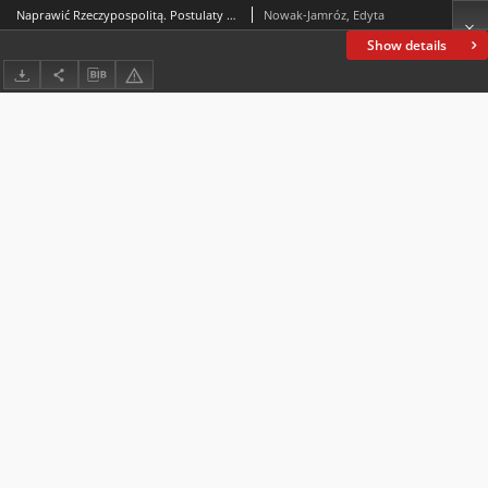
Naprawić Rzeczypospolitą. Postulaty szlacheckie z lat 1533-1570
Nowak-Jamróz, Edyta
Show details