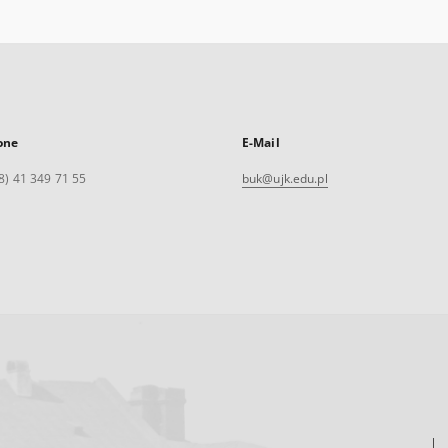
one
E-Mail
8) 41 349 71 55
buk@ujk.edu.pl