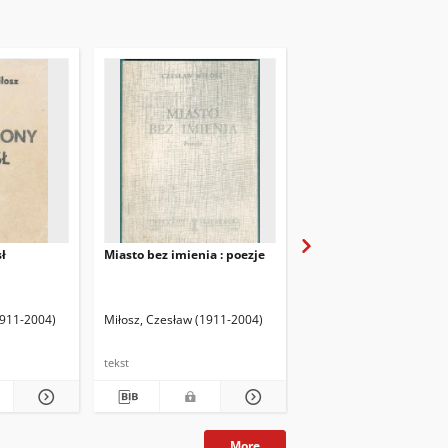
ł
Miasto bez imienia : poezje
Świadectwo poezji : sz
wykładów o dotkliwośc
naszego wieku
1911-2004)
Miłosz, Czesław (1911-2004)
Miłosz, Czesław (1911-2
tekst
tekst
More