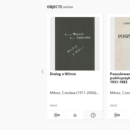
OBJECTS
similar
Dialog o Wilnie
Poszukiwan
publicystyk
1931-1983
Miłosz, Czesław (1911-2004)
Venclova, Tomas (19
Miłosz, Cze
tekst
tekst