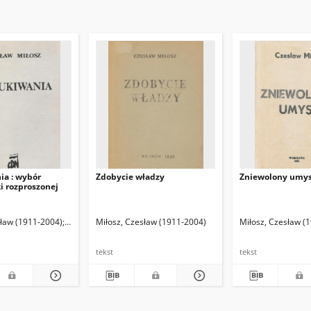
ia : wybór
Zdobycie władzy
Zniewolony umys
i rozproszonej
37- )
sław (1911-2004)
Kopczyński, Krzysztof (1959- ) Oprac.
Miłosz, Czesław (1911-2004)
Miłosz, Czesław (
tekst
tekst