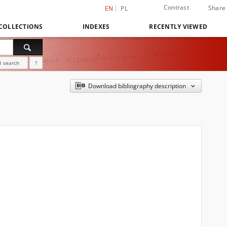
Contrast
Share
EN
PL
COLLECTIONS
INDEXES
RECENTLY VIEWED
 search
?
Download bibliography description