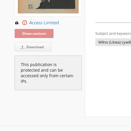
Access Limited
Show content
Subject and keyword
Wilno (Litwa) cywil
Download
This publication is
protected and can be
accessed only from certain
IPs.