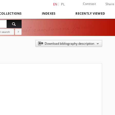
Contrast
Share
EN
PL
COLLECTIONS
INDEXES
RECENTLY VIEWED
 search
?
Download bibliography description