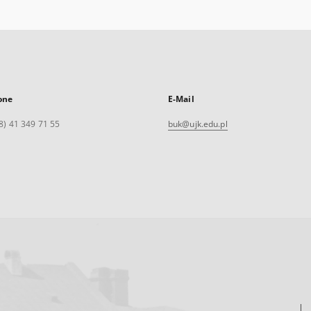
one
E-Mail
8) 41 349 71 55
buk@ujk.edu.pl