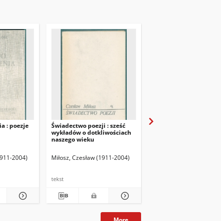
a : poezje
Świadectwo poezji : sześć
Korespondencja 1951-
wykładów o dotkliwościach
naszego wieku
1911-2004)
Miłosz, Czesław (1911-2004)
Miłosz, Czesław (1911-2
tekst
tekst
More