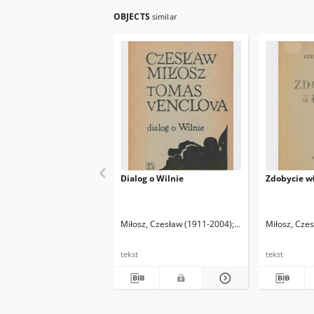
OBJECTS
similar
Dialog o Wilnie
Zdobycie w
Miłosz, Czesław (1911-2004)
Venclova, Tomas (19
Miłosz, Cze
tekst
tekst