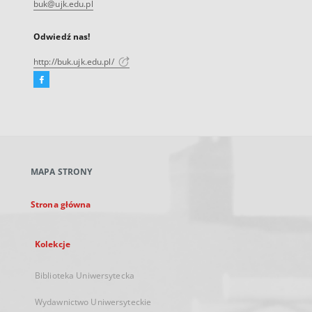
buk@ujk.edu.pl
Odwiedź nas!
http://buk.ujk.edu.pl/
Facebook
Link
zewnętrzny,
otworzy
się
w
nowej
MAPA STRONY
karcie
Strona główna
Kolekcje
Biblioteka Uniwersytecka
Wydawnictwo Uniwersyteckie