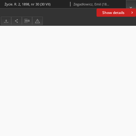
Życie. R. 2, 1898, nr 30 (30 VII)
Zegadłowicz, Emil (1888-1941)
Show details