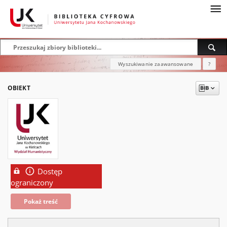
Wyszukiwanie zaawansowane
?
OBIEKT
Dostęp
ograniczony
Pokaż treść