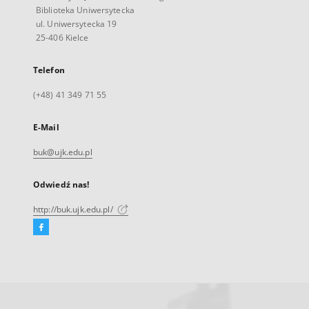
Biblioteka Uniwersytecka
ul. Uniwersytecka 19
25-406 Kielce
Telefon
(+48) 41 349 71 55
E-Mail
buk@ujk.edu.pl
Odwiedź nas!
http://buk.ujk.edu.pl/
Facebook
Link
zewnętrzny,
otworzy
się
w
nowej