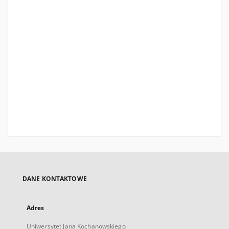
DANE KONTAKTOWE
Adres
Uniwersytet Jana Kochanowskiego