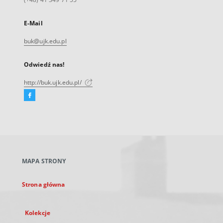
E-Mail
buk@ujk.edu.pl
Odwiedź nas!
http://buk.ujk.edu.pl/
Facebook
Link
zewnętrzny,
otworzy
się
w
nowej
MAPA STRONY
karcie
Strona główna
Kolekcje