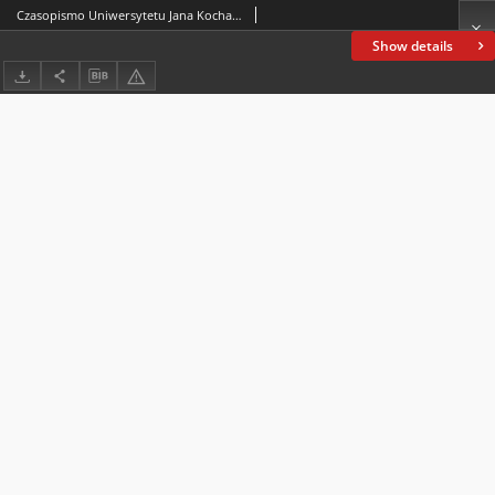
Czasopismo Uniwersytetu Jana Kochanowskiego w Kielcach. 2023, nr 1 (7)
Show details