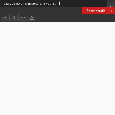
Czasopismo Uniwersytetu Jana Kochanowskiego w Kielcach. 2024, nr 1 (10)
Show details