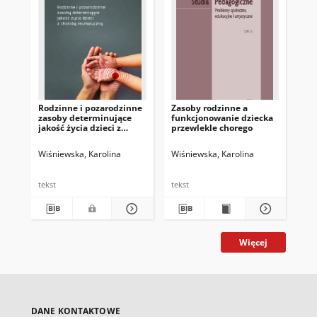
Rodzinne i pozarodzinne
Zasoby rodzinne a
Ka
zasoby determinujące
funkcjonowanie dziecka
Za
jakość życia dzieci z
przewlekle chorego
fu
chorobą reumatyczną
pr
Wiśniewska, Karolina
Wiśniewska, Karolina
Wiś
tekst
tekst
tek
Więcej
DANE KONTAKTOWE