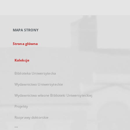
zewnętrzny,
otworzy
się
w
nowej
MAPA STRONY
karcie
Strona główna
Kolekcje
Biblioteka Uniwersytecka
Wydawnictwo Uniwersyteckie
Wydawnictwa własne Biblioteki Uniwersyteckiej
Projekty
Rozprawy doktorskie
...