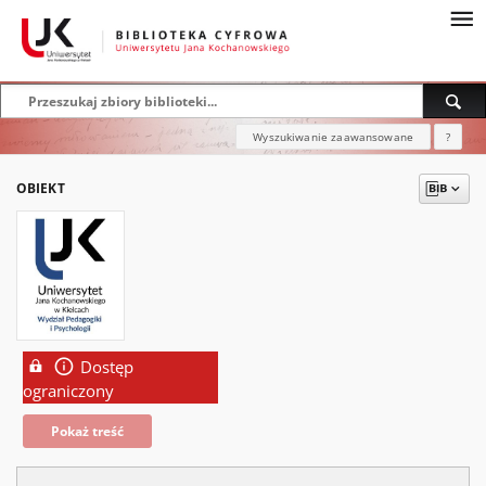
Wyszukiwanie zaawansowane
?
OBIEKT
Dostęp
ograniczony
Pokaż treść