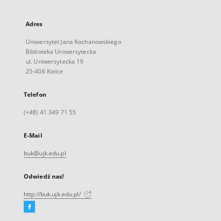
Adres
Uniwersytet Jana Kochanowskiego
Biblioteka Uniwersytecka
ul. Uniwersytecka 19
25-406 Kielce
Telefon
(+48) 41 349 71 55
E-Mail
buk@ujk.edu.pl
Odwiedź nas!
http://buk.ujk.edu.pl/
Facebook
Link